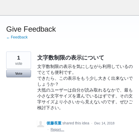
Skip
to
content
Give Feedback
← Feedback
1
文字数制限の表示について
vote
文字数制限の表示を気にしながら利用しているの
でとても便利です。
Vote
できたら、この表示をもう少し大きく出来ないで
しょうか？
大抵のユーザーは自分が読み取れるなかで、最も
小さな文字サイズを選んでいるはずです。その文
字サイズより小さいから見えないのです。ぜひご
検討下さい。
後藤長重
shared this idea
·
Dec 14, 2018
·
Report…