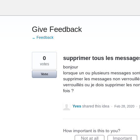
Skip
to
content
Give Feedback
← Feedback
0
supprimer tous les messages
votes
bonjour
lorsque un ou plusieurs messages sont 
Vote
supprimer les messages non verrouillé
verrouillés ou je dois supprimer les non 
fois ?
Yves
shared this idea
·
Feb 28, 2020
·
How important is this to you?
Not at all
Important