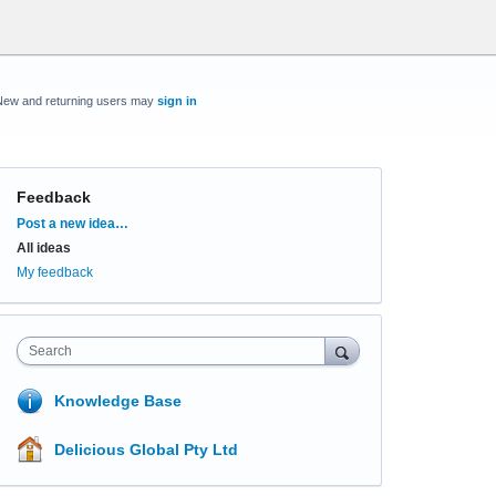
New and returning users may
sign in
Feedback
Categories
Post a new idea…
All ideas
My feedback
Search
Knowledge Base
Delicious Global Pty Ltd