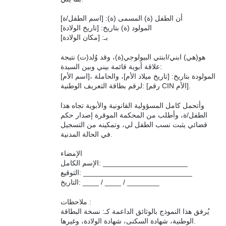
أن الطفل (ة) المسمى (ة): [اسم الطفل/ة]
المولود (ة) بتاريخ: [تاريخ الولادة]
بـ: [مكان الولادة]
هو(هي) ابني/ابنتي البيولوجي(ة)، وقد وُلد(ت) نتيجة
علاقة أبوية قائمة بيني وبين السيدة:
[اسم الأم]، المولودة بتاريخ: [تاريخ ميلاد الأم]، والحاملة
لرقم بطاقة التعريف الوطنية: [رقم CIN الأم].
وأتحمل كامل المسؤولية القانونية والأبوية تجاه هذا
الطفل/ة، وأطلب من المحكمة الموقرة إصدار حكم
قضائي يثبت نسب الطفل لي، وتمكينه من التسجيل
في الحالة المدنية.
الإمضاء
الإسم الكامل: _____________________
التوقيع: ___________________________
التاريخ: ____ / ____ / ________
ملاحظات :
يُرفق هذا النموذج بالوثائق الداعمة كـ: نسخة البطاقة
الوطنية، شهادة السكنى، شهادة الولادة، وغيرها.