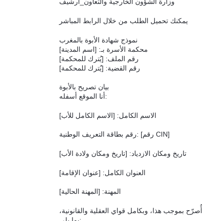
وزارة الشؤون الخارجية والتعاون_أرشيف
يمكنك تحميل الطلب من خلال الرابط المباشر
نموذج شهادة الأبوة بالمغرب
محكمة الأسرة بـ: [اسم المدينة]
رقم الملف: [يُترك للمحكمة]
رقم القضية: [يُترك للمحكمة]
بيان تصريح بالأبوة
أنا الموقع أسفله:
الاسم الكامل: [الاسم الكامل للأب]
رقم بطاقة التعريف الوطنية: [رقم CIN]
تاريخ ومكان الازدياد: [تاريخ ومكان ولادة الأب]
العنوان الكامل: [عنوان الإقامة]
المهنة: [المهنة الحالية]
أُصرّح بموجب هذا، وبكامل قواي العقلية والقانونية،
بما يلي: