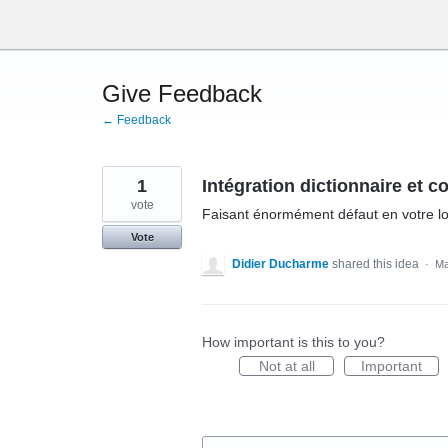
Skip
to
content
Give Feedback
← Feedback
1
Intégration dictionnaire et 
vote
Faisant énormément défaut en votre log
Vote
Didier Ducharme
shared this idea
·
Ma
How important is this to you?
Not at all
Important