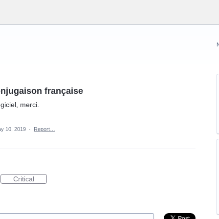
conjugaison française
iciel, merci.
y 10, 2019
·
Report…
Critical