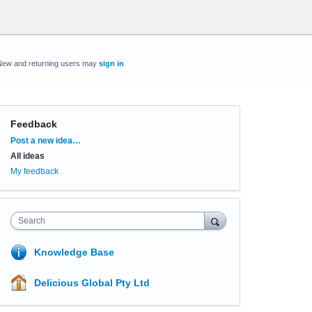
New and returning users may
sign in
Feedback
Categories
Post a new idea…
All ideas
My feedback
Search
Knowledge Base
Delicious Global Pty Ltd