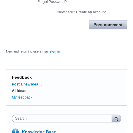
Forgot Password?
New here?
Create an account
Post comment
New and returning users may
sign in
Feedback
Categories
Post a new idea…
All ideas
My feedback
Search
Knowledge Base