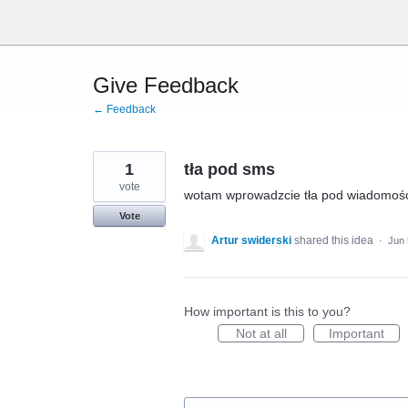
Skip
to
content
Give Feedback
← Feedback
1
tła pod sms
vote
wotam wprowadzcie tła pod wiadomośc
Vote
Artur swiderski
shared this idea
·
Jun 
How important is this to you?
Not at all
Important