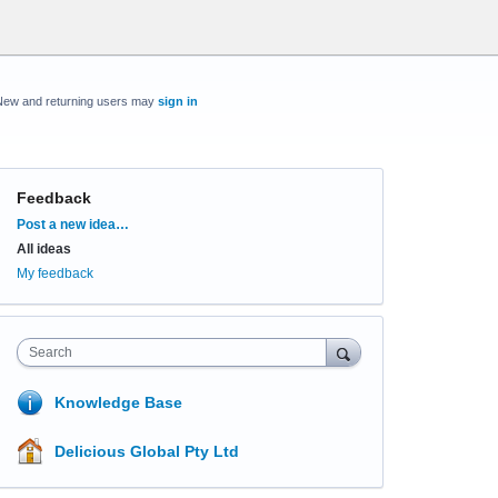
New and returning users may
sign in
Feedback
Categories
Post a new idea…
All ideas
My feedback
Search
Knowledge Base
Delicious Global Pty Ltd